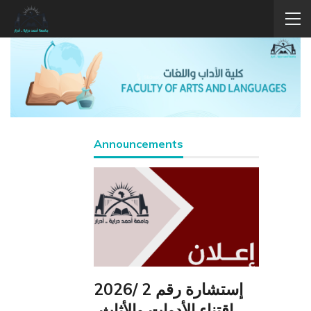
Announcements
سالة
إستشارة رقم 2 /2026
إعلان عن م
 م .د
إقتناء الأدوات والأثاث،
دك